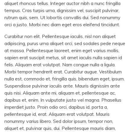
aliquet rhoncus tellus. Integer auctor nibh a nunc fringilla
tempus. Cras turpis urna, dignissim vel, suscipit pulvinar,
rutrum quis, sem. Ut lobortis convallis dui. Sed nonummy
orci a justo. Morbi nec diam eget eros eleifend tincidunt.
Curabitur non elit. Pellentesque iaculis, nisl non aliquet
adipiscing, purus urna aliquet orci, sed sodales pede neque
at massa. Pellentesque laoreet, enim eget varius mollis,
sapien erat suscipit metus, sit amet iaculis nulla sapien id
felis. Aliquam erat volutpat. Nam congue nulla a ligula.
Morbi tempor hendrerit erat. Curabitur augue. Vestibulum
nulla est, commodo et, fringilla quis, bibendum eget, ipsum.
Suspendisse pulvinar iaculis ante. Mauris dignissim ante
quis nisi. Aliquam ante mi, aliquam et, pellentesque ac,
dapibus et, enim. In vulputate justo vel magna. Phasellus
imperdiet justo. Proin odio orci, dapibus id, porta a,
pellentesque id, erat. Aliquam erat volutpat. Mauris
nonummy varius libero. Sed dolor ipsum, tempor non,
aliquet et, pulvinar quis, dui. Pellentesque mauris diam,