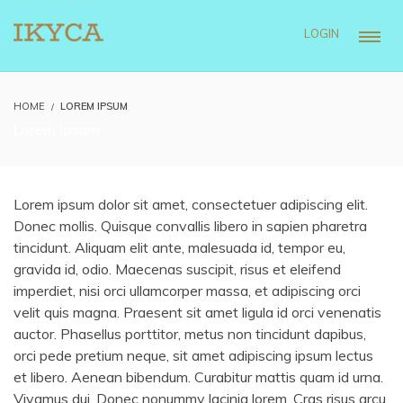
LOGIN
HOME
LOREM IPSUM
Lorem Ipsum
Lorem ipsum dolor sit amet, consectetuer adipiscing elit.
Donec mollis. Quisque convallis libero in sapien pharetra
tincidunt. Aliquam elit ante, malesuada id, tempor eu,
gravida id, odio. Maecenas suscipit, risus et eleifend
imperdiet, nisi orci ullamcorper massa, et adipiscing orci
velit quis magna. Praesent sit amet ligula id orci venenatis
auctor. Phasellus porttitor, metus non tincidunt dapibus,
orci pede pretium neque, sit amet adipiscing ipsum lectus
et libero. Aenean bibendum. Curabitur mattis quam id urna.
Vivamus dui. Donec nonummy lacinia lorem. Cras risus arcu,