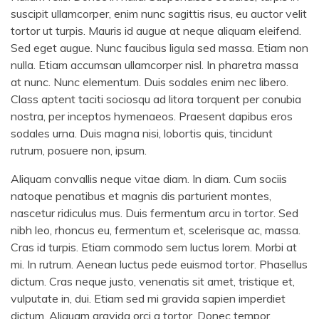
suscipit ullamcorper, enim nunc sagittis risus, eu auctor velit
tortor ut turpis. Mauris id augue at neque aliquam eleifend.
Sed eget augue. Nunc faucibus ligula sed massa. Etiam non
nulla. Etiam accumsan ullamcorper nisl. In pharetra massa
at nunc. Nunc elementum. Duis sodales enim nec libero.
Class aptent taciti sociosqu ad litora torquent per conubia
nostra, per inceptos hymenaeos. Praesent dapibus eros
sodales urna. Duis magna nisi, lobortis quis, tincidunt
rutrum, posuere non, ipsum.
Aliquam convallis neque vitae diam. In diam. Cum sociis
natoque penatibus et magnis dis parturient montes,
nascetur ridiculus mus. Duis fermentum arcu in tortor. Sed
nibh leo, rhoncus eu, fermentum et, scelerisque ac, massa.
Cras id turpis. Etiam commodo sem luctus lorem. Morbi at
mi. In rutrum. Aenean luctus pede euismod tortor. Phasellus
dictum. Cras neque justo, venenatis sit amet, tristique et,
vulputate in, dui. Etiam sed mi gravida sapien imperdiet
dictum. Aliquam gravida orci a tortor. Donec tempor.