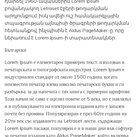
դարձել 1960-ականներին Lorem Ipsum
բովանդակող Letraset էջերի թողարկման
արդյունքում, իսկ ավելի ուշ համակարգչային
տպագրության այնպիսի ծրագրերի թողարկման
հետևանքով, ինչպիսին է Aldus PageMaker-ը, որը
ներառում է Lorem Ipsum-ի տարատեսակներ:
Български
Lorem Ipsum е елементарен примерен текст, използван в
печатарската и типографската индустрия. Lorem Ipsum е
индустриален стандарт от около 1500 година, когато
неизвестен печатар взема няколко печатарски букви и ги
разбърква, за да напечата с тях книга с примерни шрифтове.
Този начин не само е оцелял повече от 5 века, но е навлязъл
и в публикуването на електронни издания като е запазен
почти без промяна. Популяризиран е през 60те години на
20ти век със издаването на Letraset листи, съдържащи
Lorem Ipsum пасажи, популярен е и в наши дни във софтуер
за печатни издания като Aldus PageMaker, който включва