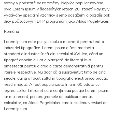
sazby v podstatě beze změny. Nejvíce popularizováno
bylo Lorem Ipsum v šedesátých letech 20. století, kdy byly
vydávány speciální vzorníky s jeho pasážemi a později pak
díky počítačovým DTP programům jako Aldus PageMaker.
Româna
Lorem Ipsum este pur şi simplu o machetă pentru text a
industriei tipografice. Lorem Ipsum a fost macheta
standard a industriei încă din secolul al XVI-lea, când un
tipograf anonim a luat o planşetă de litere şi le-a
amestecat pentru a crea o carte demonstrativă pentru
literele respective. Nu doar că a supravieţuit timp de cinci
secole, dar şi a facut saltul în tipografia electronică practic
neschimbată. A fost popularizată în anii ’60 odată cu
ieşirea colilor Letraset care conţineau pasaje Lorem Ipsum,
iar mai recent, prin programele de publicare pentru
calculator, ca Aldus PageMaker care includeau versiuni de
Lorem Ipsum.