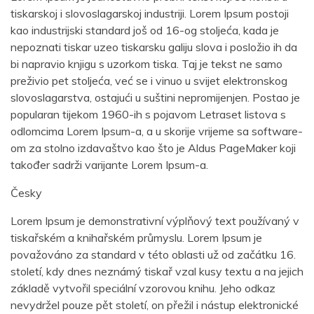
tiskarskoj i slovoslagarskoj industriji. Lorem Ipsum postoji
kao industrijski standard još od 16-og stoljeća, kada je
nepoznati tiskar uzeo tiskarsku galiju slova i posložio ih da
bi napravio knjigu s uzorkom tiska. Taj je tekst ne samo
preživio pet stoljeća, već se i vinuo u svijet elektronskog
slovoslagarstva, ostajući u suštini nepromijenjen. Postao je
popularan tijekom 1960-ih s pojavom Letraset listova s
odlomcima Lorem Ipsum-a, a u skorije vrijeme sa software-
om za stolno izdavaštvo kao što je Aldus PageMaker koji
također sadrži varijante Lorem Ipsum-a.
Česky
Lorem Ipsum je demonstrativní výplňový text používaný v
tiskařském a knihařském průmyslu. Lorem Ipsum je
považováno za standard v této oblasti už od začátku 16.
století, kdy dnes neznámý tiskař vzal kusy textu a na jejich
základě vytvořil speciální vzorovou knihu. Jeho odkaz
nevydržel pouze pět století, on přežil i nástup elektronické