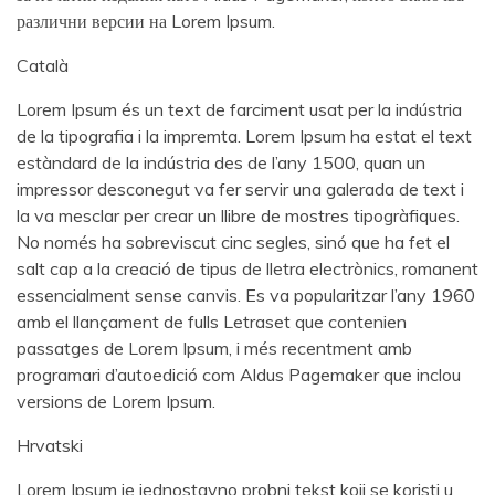
различни версии на Lorem Ipsum.
Català
Lorem Ipsum és un text de farciment usat per la indústria
de la tipografia i la impremta. Lorem Ipsum ha estat el text
estàndard de la indústria des de l’any 1500, quan un
impressor desconegut va fer servir una galerada de text i
la va mesclar per crear un llibre de mostres tipogràfiques.
No només ha sobreviscut cinc segles, sinó que ha fet el
salt cap a la creació de tipus de lletra electrònics, romanent
essencialment sense canvis. Es va popularitzar l’any 1960
amb el llançament de fulls Letraset que contenien
passatges de Lorem Ipsum, i més recentment amb
programari d’autoedició com Aldus Pagemaker que inclou
versions de Lorem Ipsum.
Hrvatski
Lorem Ipsum je jednostavno probni tekst koji se koristi u