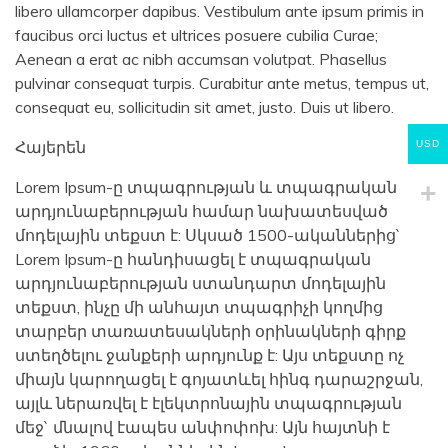
libero ullamcorper dapibus. Vestibulum ante ipsum primis in
faucibus orci luctus et ultrices posuere cubilia Curae;
Aenean a erat ac nibh accumsan volutpat. Phasellus
pulvinar consequat turpis. Curabitur ante metus, tempus ut,
consequat eu, sollicitudin sit amet, justo. Duis ut libero.
Հայերեն
USD
Lorem Ipsum-ը տպագրության և տպագրական
արդյունաբերության համար նախատեսված
մոդելային տեքստ է: Սկսած 1500-ականներից`
Lorem Ipsum-ը հանդիսացել է տպագրական
արդյունաբերության ստանդարտ մոդելային
տեքստ, ինչը մի անհայտ տպագրիչի կողմից
տարբեր տառատեսակների օրինակների գիրք
ստեղծելու ջանքերի արդյունք է: Այս տեքստը ոչ
միայն կարողացել է գոյատևել հինգ դարաշրջան,
այլև ներառվել է էլեկտրոնային տպագրության
մեջ` մնալով էապես անփոփոխ: Այն հայտնի է