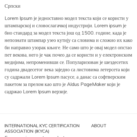
Српски
Lorem Ipsum је једноставно модел текста који се користи у
штампарској и словослагачкој индустрији. Lorem ipsum је
био стандард за модел текста још од 1500. године, када је
непознати штампар узео кутију са словима и сложио их како
би направио узорак књиге. Не само што је овај модел опстао
пет векова, него је чак почео да се користи и у електронским
медијима, непроменивши се. Популаризован је шездесетих
година двадесетог века заједно са листовима летерсета који
су садржали Lorem Ipsum пасусе, а данас са софтверским
пакетом за прелом као што је Aldus PageMaker који је
садржао Lorem Ipsum верзије.
INTERNATIONAL KYC CERTIFICATION
ABOUT
ASSOCIATION (IKYCA)